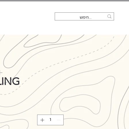
בית
LING