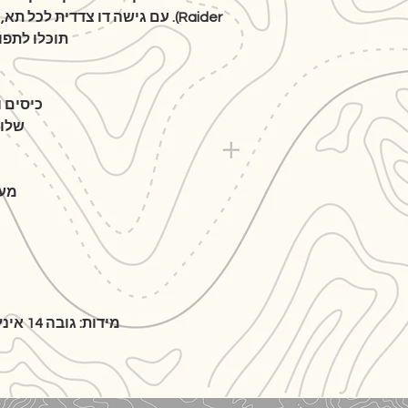
Raider). עם גישה דו צדדית לכ
תוכלו לתפוס את ה-EDC ש
כיסים ו
שלוש
מעב
מידות: גובה 14 אינץ' x רוחב 9 אינץ' x עומק 4.5 אינץ'