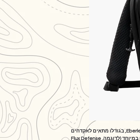
תיק ה Fade Sling הראשון של Eberlestock, בגודלו מתאים לאקדחים
בגודל מלא ולאקדחי PDW קומפקטיים במיוחד (לדוגמה, Flux Defense