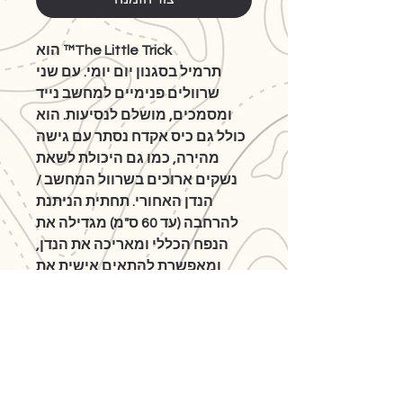
The Little Trick™ הוא
תרמיל בסגנון יום יומי. עם שני
שרוולים פנימיים למחשב נייד
ומסמכים, מושלם לנסיעות. הוא
כולל גם כיס אקדח נסתר עם גישה
מהירה, כמו גם היכולת לשאת
נשקים ארוכים בשרוול המחשב /
הנדן האחורי. תחתית הניתנת
להרחבה (עד 60 ס"מ) מגדילה את
הנפח הכללי ומאריכה את הנדן,
ומאפשרת להתאים אישית את
התרמיל לגודל אורך הנשק.
מפרט טכני
כרך עם נדן פתוח: 31 ליטר
כרך עם נדן סגור: 21 ליטר