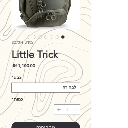
מק"ט: S27GN
Little Trick
מחיר
צבע
*
כמות
*
צור הזמנה